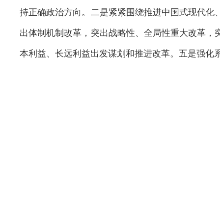
持正确政治方向。二是紧紧围绕推进中国式现代化
出体制机制改革，突出战略性、全局性重大改革，
本利益、长远利益出发谋划和推进改革。五是强化
这次全会文件起草，把发扬民主、集思广益贯穿全过
门各方面和部分干部群众意见。大家一致认为，党
了将改革进行到底的坚强决心和强烈使命担当，是
复兴伟业具有重大而深远的意义。各地区各部门各
考。
2024年5月7日，决定稿下发党内一定范围征
表意见，听取相关企业和专家学者意见。从反馈情