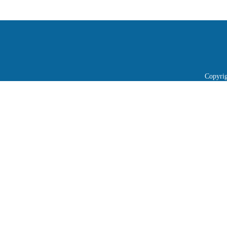
Copyr